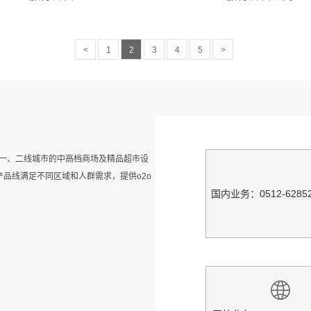
<
1
2
3
4
5
>
在一、二线城市的中高档商场及精品超市设
产品线满足不同区域和人群需求，提供o2o
国内业务：0512-62852